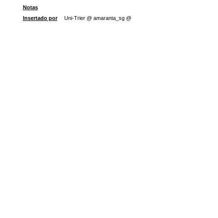
Notas
Insertado por
Uni-Trier @ amaranta_sg @