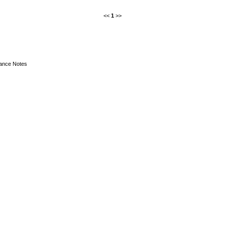
<<
1
>>
nce Notes