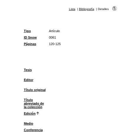
Lista
|
Bibliografía
|
Detalles
Tipo
Artículo
ID Snow
0061
Páginas
120-125
Tesis
Editor
Título original
Título
abreviado de
la colección
Edición
Medio
Conferencia