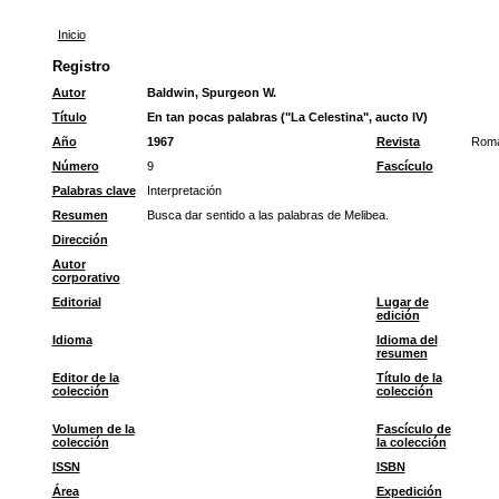
Inicio
Registro
Autor
Baldwin, Spurgeon W.
Título
En tan pocas palabras ("La Celestina", aucto IV)
Año
1967
Revista
Roma
Número
9
Fascículo
Palabras clave
Interpretación
Resumen
Busca dar sentido a las palabras de Melibea.
Dirección
Autor
corporativo
Editorial
Lugar de
edición
Idioma
Idioma del
resumen
Editor de la
Título de la
colección
colección
Volumen de la
Fascículo de
colección
la colección
ISSN
ISBN
Área
Expedición