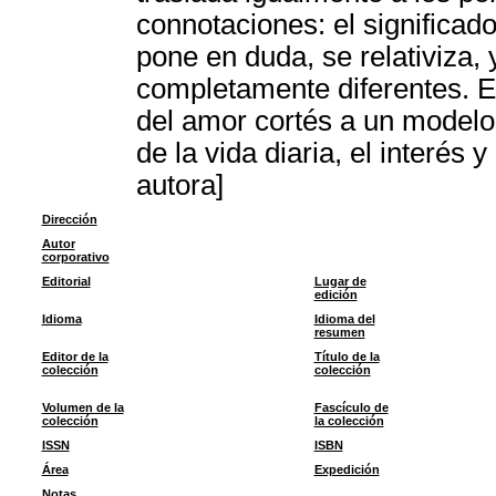
connotaciones: el significado
pone en duda, se relativiza,
completamente diferentes. E
del amor cortés a un modelo
de la vida diaria, el interés
autora]
Dirección
Autor
corporativo
Editorial
Lugar de
edición
Idioma
Idioma del
resumen
Editor de la
Título de la
colección
colección
Volumen de la
Fascículo de
colección
la colección
ISSN
ISBN
Área
Expedición
Notas