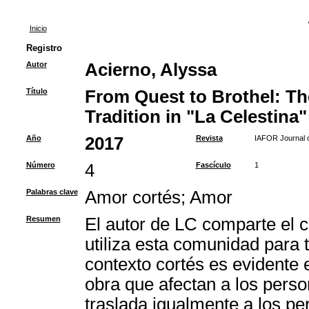
Inicio
Registro
Autor
Acierno, Alyssa
Título
From Quest to Brothel: Th
Tradition in "La Celestina"
Año
2017
Revista
IAFOR Journal o
Número
4
Fascículo
1
Palabras clave
Amor cortés
;
Amor
Resumen
El autor de LC comparte el c
utiliza esta comunidad para t
contexto cortés es evidente e
obra que afectan a los perso
traslada igualmente a los pe