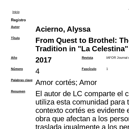
Inicio
Registro
Autor
Acierno, Alyssa
Título
From Quest to Brothel: Th
Tradition in "La Celestina"
Año
2017
Revista
IAFOR Journal o
Número
4
Fascículo
1
Palabras clave
Amor cortés
;
Amor
Resumen
El autor de LC comparte el c
utiliza esta comunidad para t
contexto cortés es evidente e
obra que afectan a los perso
traslada igualmente a los pe