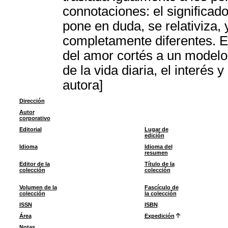
connotaciones: el significado
pone en duda, se relativiza,
completamente diferentes. E
del amor cortés a un modelo
de la vida diaria, el interés
autora]
Dirección
Autor
corporativo
Editorial
Lugar de
edición
Idioma
Idioma del
resumen
Editor de la
Título de la
colección
colección
Volumen de la
Fascículo de
colección
la colección
ISSN
ISBN
Área
Expedición
Notas