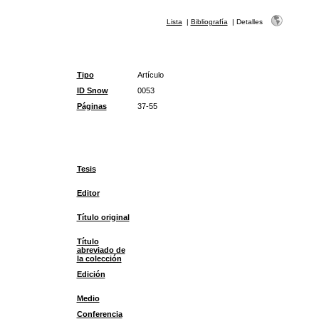
Lista
|
Bibliografía
|
Detalles
Tipo
Artículo
ID Snow
0053
Páginas
37-55
Tesis
Editor
Título original
Título
abreviado de
la colección
Edición
Medio
Conferencia