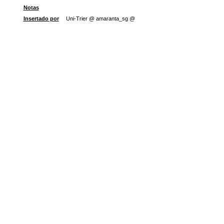
Notas
Insertado por
Uni-Trier @ amaranta_sg @