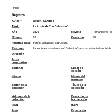
Inicio
Registro
Autor
Ayllón, Cándido
Título
La ironía de "La Celestina"
Año
1970
Revista
Romanische Fo
Número
82
Fascículo
1/2
Palabras clave
Ironía
;
Moralidad
;
Estructura
Resumen
La ironía es constante en “Celestina” pero es sobre todo notable 
Dirección
Autor
corporativo
Editorial
Lugar de
edición
Idioma
Idioma del
resumen
Editor de la
Título de la
colección
colección
Volumen de la
Fascículo de
colección
la colección
ISSN
ISBN
Área
Expedición