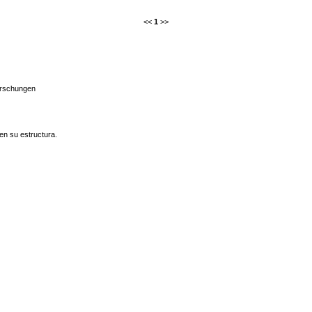
<<
1
>>
rschungen
en su estructura.