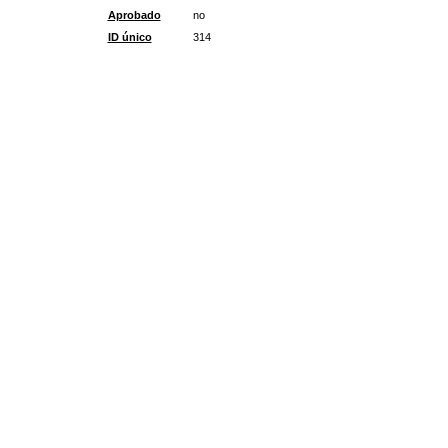
Aprobado
no
ID único
314