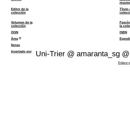
resum
Editor de la
Título 
colección
colecc
Volumen de la
Fascíc
colección
la col
ISSN
ISBN
Área
Expedi
Notas
Insertado por
Uni-Trier @ amaranta_sg @
Enlace p