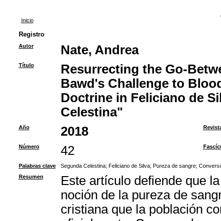
Inicio
Registro
Autor
Nate, Andrea
Título
Resurrecting the Go-Betwe
Bawd's Challenge to Blood
Doctrine in Feliciano de S
Celestina"
Año
2018
Revist
Número
42
Fascíc
Palabras clave
Segunda Celestina
;
Feliciano de Silva
;
Pureza de sangre
;
Convers
Resumen
Este artículo defiende que la
noción de la pureza de sangr
cristiana que la población c