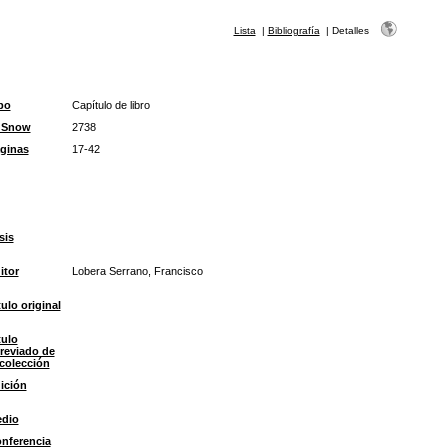
Lista
|
Bibliografía
|
Detalles
po
Capítulo de libro
 Snow
2738
ginas
17-42
sis
itor
Lobera Serrano, Francisco
tulo original
tulo
reviado de
 colección
ición
dio
nferencia