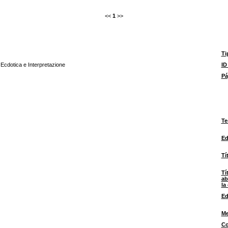
<<
1
>>
Ti
 Ecdotica e Interpretazione
ID
Pá
Te
Ed
Tí
Tí
ab
la
Ed
Me
Co