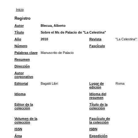
Inicio
Registro
Autor
Blecua, Alberto
Título
Sobre el Ms de Palacio de "La Celestina"
Año
2010
Revista
"La Celestina":
Número
Fascículo
Palabras clave
Manuscrito de Palacio
Resumen
Dirección
Autor
corporativo
Editorial
Bagatti Libri
Lugar de
Roma
edición
Idioma
Idioma del
resumen
Editor de la
Título de la
colección
colección
Volumen de la
Fascículo de
colección
la colección
ISSN
ISBN
Área
Expedición