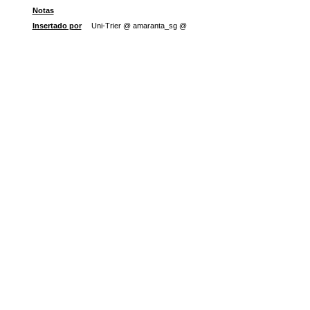
Notas
Insertado por
Uni-Trier @ amaranta_sg @