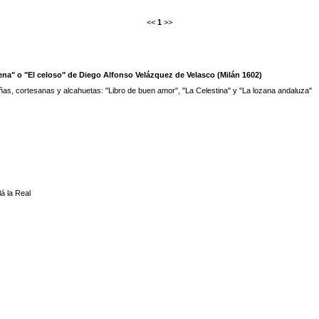
<<
1
>>
na" o "El celoso" de Diego Alfonso Velázquez de Velasco (Milán 1602)
as, cortesanas y alcahuetas: "Libro de buen amor", "La Celestina" y "La lozana andaluza"
lá la Real