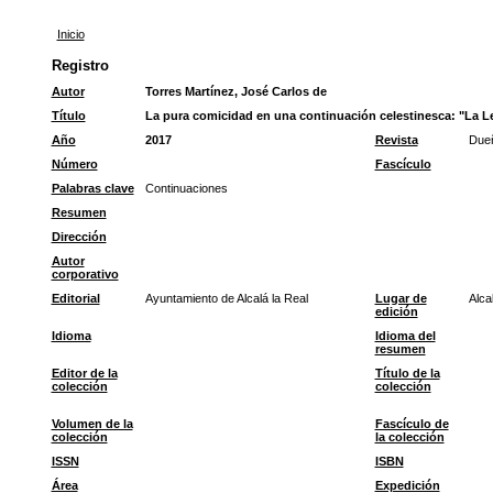
Inicio
Registro
Autor
Torres Martínez, José Carlos de
Título
La pura comicidad en una continuación celestinesca: "La Le
Año
2017
Revista
Dueñ
Número
Fascículo
Palabras clave
Continuaciones
Resumen
Dirección
Autor
corporativo
Editorial
Ayuntamiento de Alcalá la Real
Lugar de
Alca
edición
Idioma
Idioma del
resumen
Editor de la
Título de la
colección
colección
Volumen de la
Fascículo de
colección
la colección
ISSN
ISBN
Área
Expedición