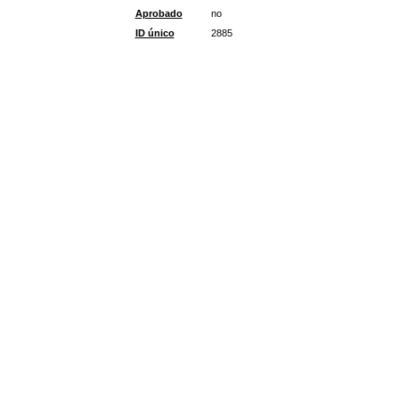
Aprobado
no
ID único
2885