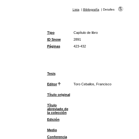
Lista
|
Bibliografía
|
Detalles
Tipo
Capítulo de libro
ID Snow
2891
Páginas
423-432
Tesis
Editor
Toro Ceballos, Francisco
Título original
Título
abreviado de
la colección
Edición
Medio
Conferencia