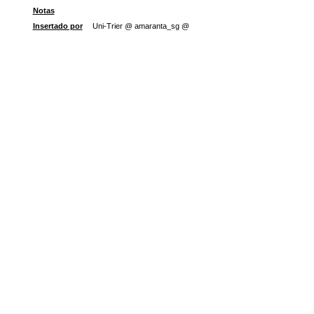
Notas
Insertado por
Uni-Trier @ amaranta_sg @