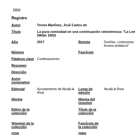
Inicio
Registro
Autor
Torres Martínez, José Carlos de
Título
La pura comicidad en una continuación celestinesca: "La Len
(Milán 1602)
Año
2017
Revista
Dueñas, cortesanas y
lozana andaluza"
Número
Fascículo
Palabras clave
Continuaciones
Resumen
Dirección
Autor
corporativo
Editorial
Ayuntamiento de Alcalá la
Lugar de
Alcalá la Real
Real
edición
Idioma
Idioma del
resumen
Editor de la
Título de la
colección
colección
Volumen de la
Fascículo de
colección
la colección
ISSN
ISBN