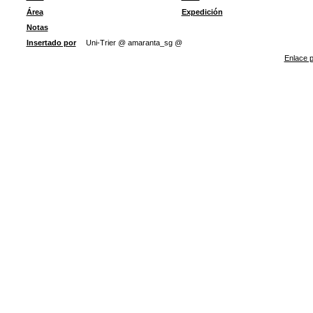
Área
Expedición
Notas
Insertado por
Uni-Trier @ amaranta_sg @
Enlace p