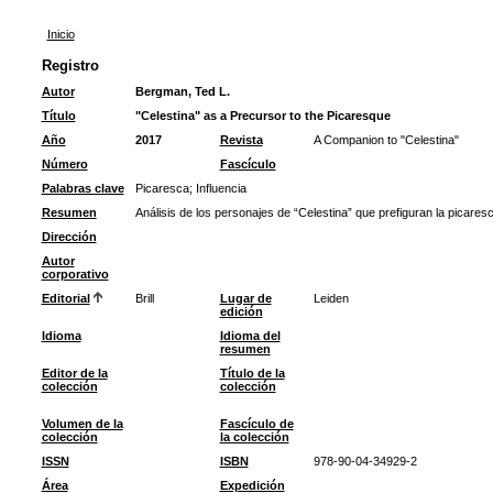
Inicio
Registro
Autor
Bergman, Ted L.
Título
"Celestina" as a Precursor to the Picaresque
Año
2017
Revista
A Companion to "Celestina"
Número
Fascículo
Palabras clave
Picaresca
;
Influencia
Resumen
Análisis de los personajes de “Celestina” que prefiguran la picaresc
Dirección
Autor
corporativo
Editorial
Brill
Lugar de
Leiden
edición
Idioma
Idioma del
resumen
Editor de la
Título de la
colección
colección
Volumen de la
Fascículo de
colección
la colección
ISSN
ISBN
978-90-04-34929-2
Área
Expedición