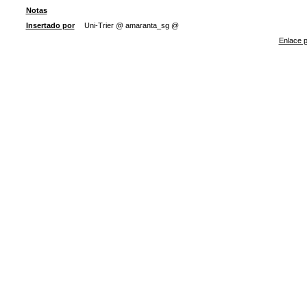
Notas
Insertado por
Uni-Trier @ amaranta_sg @
Enlace p