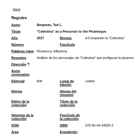
Inicio
Registro
Autor
Bergman, Ted L.
Título
"Celestina" as a Precursor to the Picaresque
Año
2017
Revista
A Companion to "Celestina"
Número
Fascículo
Palabras clave
Picaresca
;
Influencia
Resumen
Análisis de los personajes de “Celestina” que prefiguran la picaresc
Dirección
Autor
corporativo
Editorial
Brill
Lugar de
Leiden
edición
Idioma
Idioma del
resumen
Editor de la
Título de la
colección
colección
Volumen de la
Fascículo de
colección
la colección
ISSN
ISBN
978-90-04-34929-2
Área
Expedición