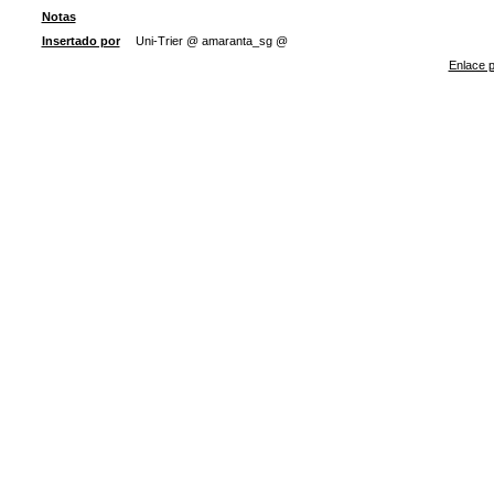
Notas
Insertado por
Uni-Trier @ amaranta_sg @
Enlace p