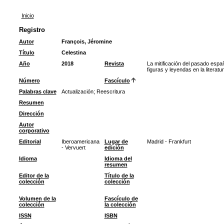
Inicio
Registro
Autor
François, Jéromine
Título
Celestina
Año
2018
Revista
La mitificación del pasado espa
figuras y leyendas en la literatur
Número
Fascículo
Palabras clave
Actualización
;
Reescritura
Resumen
Dirección
Autor
corporativo
Editorial
Iberoamericana
Lugar de
Madrid - Frankfurt
- Vervuert
edición
Idioma
Idioma del
resumen
Editor de la
Título de la
colección
colección
Volumen de la
Fascículo de
colección
la colección
ISSN
ISBN