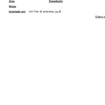
Área
Expedición
Notas
Insertado por
Uni-Trier @ amaranta_sg @
Enlace p