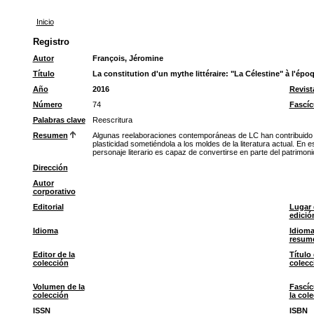
Inicio
Registro
Autor
François, Jéromine
Título
La constitution d'un mythe littéraire: "La Célestine" à l'é
Año
2016
Revist
Número
74
Fascíc
Palabras clave
Reescritura
Resumen
Algunas reelaboraciones contemporáneas de LC han contribuido a 
plasticidad sometiéndola a los moldes de la literatura actual. En 
personaje literario es capaz de convertirse en parte del patrimoni
Dirección
Autor
corporativo
Editorial
Lugar 
edició
Idioma
Idioma
resum
Editor de la
Título 
colección
colecc
Volumen de la
Fascíc
colección
la col
ISSN
ISBN