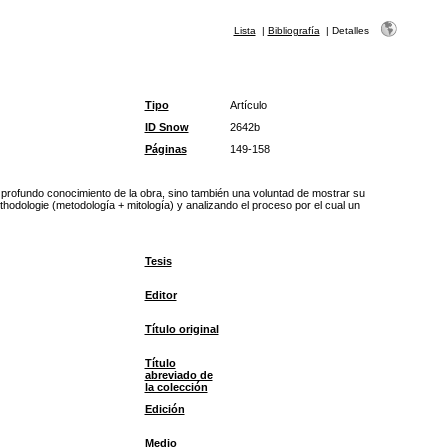
Lista
|
Bibliografía
|
Detalles
Tipo
Artículo
ID Snow
2642b
Páginas
149-158
 profundo conocimiento de la obra, sino también una voluntad de mostrar su
ythodologie (metodología + mitología) y analizando el proceso por el cual un
Tesis
Editor
Título original
Título
abreviado de
la colección
Edición
Medio