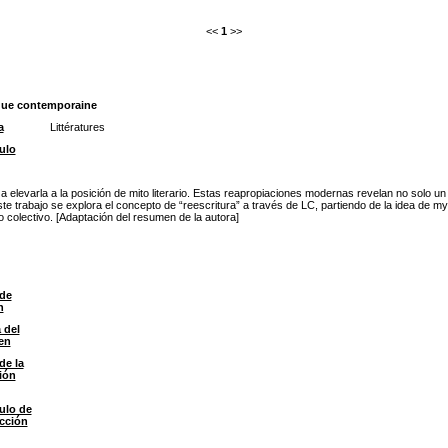
<<
1
>>
poque contemporaine
a
Littératures
ulo
elevarla a la posición de mito literario. Estas reapropiaciones modernas revelan no solo un
este trabajo se explora el concepto de “reescritura” a través de LC, partiendo de la idea de m
o colectivo. [Adaptación del resumen de la autora]
de
n
 del
en
de la
ión
ulo de
ección