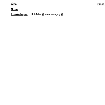
Área
Expedi
Notas
Insertado por
Uni-Trier @ amaranta_sg @