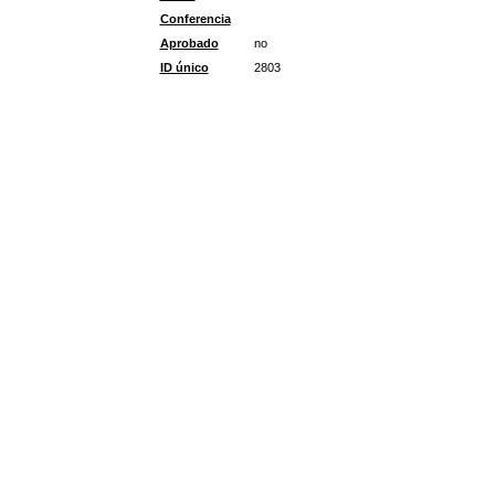
Conferencia
Aprobado
no
ID único
2803