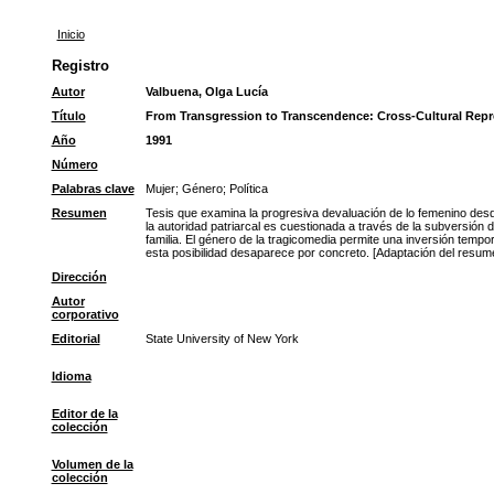
Inicio
Registro
Autor
Valbuena, Olga Lucía
Título
From Transgression to Transcendence: Cross-Cultural Repr
Año
1991
Número
Palabras clave
Mujer
;
Género
;
Política
Resumen
Tesis que examina la progresiva devaluación de lo femenino desd
la autoridad patriarcal es cuestionada a través de la subversión 
familia. El género de la tragicomedia permite una inversión tempor
esta posibilidad desaparece por concreto. [Adaptación del resume
Dirección
Autor
corporativo
Editorial
State University of New York
Idioma
Editor de la
colección
Volumen de la
colección