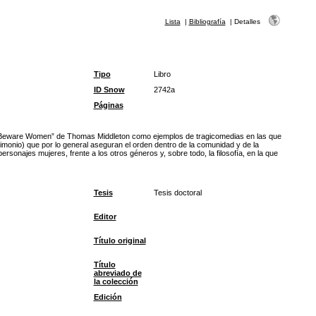
Lista
|
Bibliografía
|
Detalles
Tipo
Libro
ID Snow
2742a
Páginas
omen Beware Women” de Thomas Middleton como ejemplos de tragicomedias en las que
rimonio) que por lo general aseguran el orden dentro de la comunidad y de la
rsonajes mujeres, frente a los otros géneros y, sobre todo, la filosofía, en la que
Tesis
Tesis doctoral
Editor
Título original
Título
abreviado de
la colección
Edición