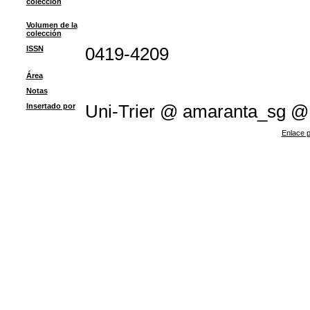
colección
Volumen de la
colección
ISSN
0419-4209
Área
Notas
Insertado por
Uni-Trier @ amaranta_sg @
Enlace p