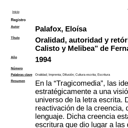
Inicio
Registro
Autor
Palafox, Eloísa
Título
Oralidad, autoridad y retó
Calisto y Melibea" de Fer
Año
1994
Número
Palabras clave
Oralidad
;
Imprenta
;
Difusión
;
Cultura escrita
;
Escritura
Resumen
En la “Tragicomedia”, las ide
estratégicamente a una visió
universo de la letra escrita
reactivación de la creencia, 
lenguaje. Dicha creencia est
escritura que dio lugar a las