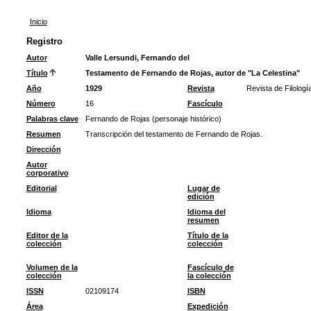
Inicio
Registro
Autor
Valle Lersundi, Fernando del
Título
Testamento de Fernando de Rojas, autor de "La Celestina"
Año
1929
Revista
Revista de Filolog
Número
16
Fascículo
Palabras clave
Fernando de Rojas (personaje histórico)
Resumen
Transcripción del testamento de Fernando de Rojas.
Dirección
Autor
corporativo
Editorial
Lugar de
edición
Idioma
Idioma del
resumen
Editor de la
Título de la
colección
colección
Volumen de la
Fascículo de
colección
la colección
ISSN
02109174
ISBN
Área
Expedición