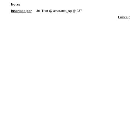
Notas
Insertado por
Uni-Trier @ amaranta_sg @ 237
Enlace p