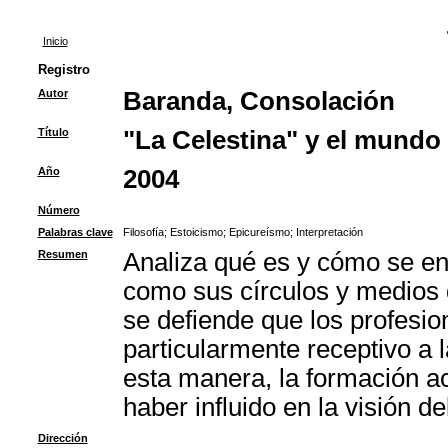
Inicio
Registro
Autor
Baranda, Consolación
Título
"La Celestina" y el mundo
Año
2004
Número
Palabras clave
Filosofía
;
Estoicismo
;
Epicureísmo
;
Interpretación
Resumen
Analiza qué es y cómo se ent
como sus círculos y medios d
se defiende que los profesio
particularmente receptivo a 
esta manera, la formación a
haber influido en la visión 
Dirección