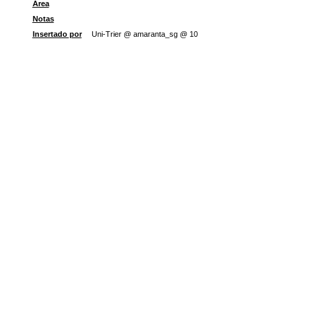
Área
Notas
Insertado por
Uni-Trier @ amaranta_sg @ 10