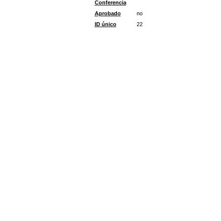
Conferencia
Aprobado
no
ID único
22