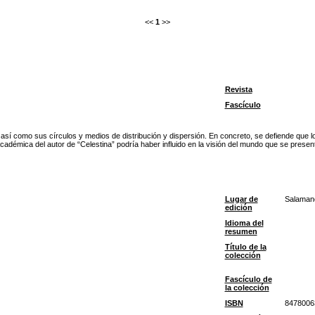
<<
1
>>
Revista
Fascículo
así como sus círculos y medios de distribución y dispersión. En concreto, se defiende que lo
cadémica del autor de “Celestina” podría haber influido en la visión del mundo que se presen
Lugar de
Salaman
edición
Idioma del
resumen
Título de la
colección
Fascículo de
la colección
ISBN
8478006