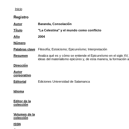
Inicio
Registro
Autor
Baranda, Consolación
Título
"La Celestina" y el mundo como conflicto
Año
2004
Número
Palabras clave
Filosofía
;
Estoicismo
;
Epicureísmo
;
Interpretación
Resumen
Analiza qué es y cómo se entiende el Epicureísmo en el siglo XV, 
ideas del materialismo epicúreo y, de esta manera, la formación a
Dirección
Autor
corporativo
Editorial
Ediciones Universidad de Salamanca
Idioma
Editor de la
colección
Volumen de la
colección
ISSN