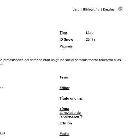
Lista
|
Bibliografía
|
Detalles
Tipo
Libro
ID Snow
2547a
Páginas
s profesionales del derecho eran un grupo social particularmente receptivo a las
ta.
Tesis
ca
Editor
Título original
Título
abreviado de
la colección
Edición
346
Medio