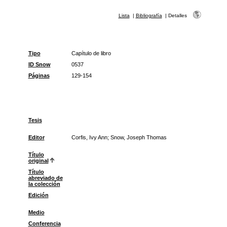
Lista
|
Bibliografía
|
Detalles
Tipo
Capítulo de libro
ID Snow
0537
Páginas
129-154
Tesis
Editor
Corfis, Ivy Ann; Snow, Joseph Thomas
Título
original
Título
abreviado de
la colección
Edición
Medio
Conferencia