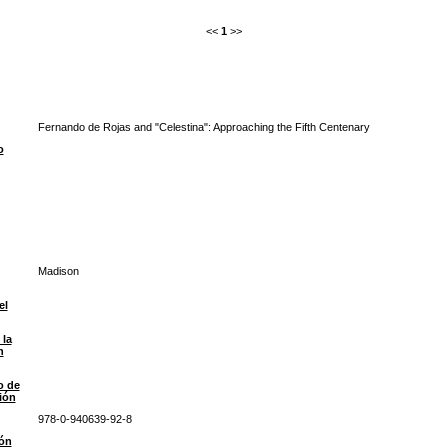
<<
1
>>
Fernando de Rojas and "Celestina": Approaching the Fifth Centenary
o
Madison
el
 la
n
o de
ión
978-0-940639-92-8
ón