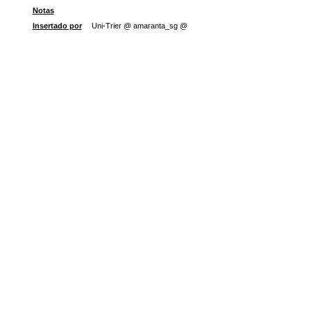
Notas
Insertado por
Uni-Trier @ amaranta_sg @