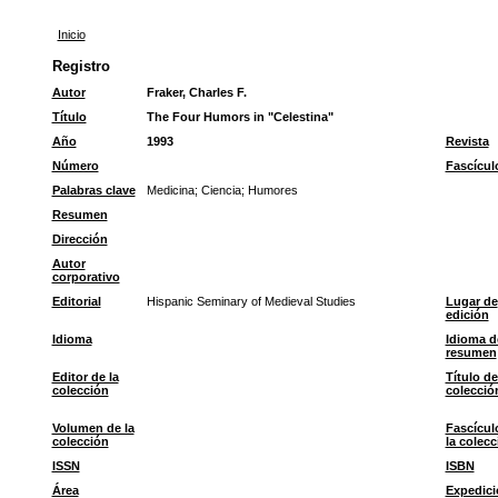
Inicio
Registro
Autor
Fraker, Charles F.
Título
The Four Humors in "Celestina"
Año
1993
Revista
Número
Fascícul
Palabras clave
Medicina
;
Ciencia
;
Humores
Resumen
Dirección
Autor
corporativo
Editorial
Hispanic Seminary of Medieval Studies
Lugar de
edición
Idioma
Idioma d
resumen
Editor de la
Título de
colección
colecció
Volumen de la
Fascícul
colección
la colecc
ISSN
ISBN
Área
Expedici