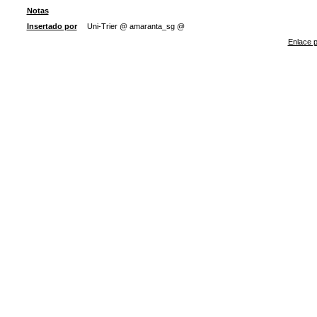
Notas
Insertado por
Uni-Trier @ amaranta_sg @
Enlace p