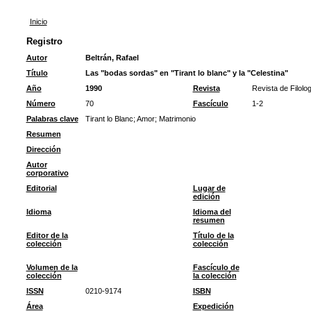
Inicio
Registro
Autor
Beltrán, Rafael
Título
Las "bodas sordas" en "Tirant lo blanc" y la "Celestina"
Año
1990
Revista
Revista de Filolo
Número
70
Fascículo
1-2
Palabras clave
Tirant lo Blanc
;
Amor
;
Matrimonio
Resumen
Dirección
Autor
corporativo
Editorial
Lugar de
edición
Idioma
Idioma del
resumen
Editor de la
Título de la
colección
colección
Volumen de la
Fascículo de
colección
la colección
ISSN
0210-9174
ISBN
Área
Expedición