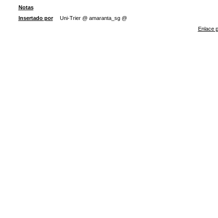
Notas
Insertado por
Uni-Trier @ amaranta_sg @
Enlace p