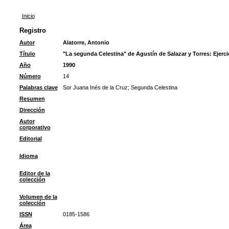
Inicio
Registro
Autor
Alatorre, Antonio
Título
"La segunda Celestina" de Agustín de Salazar y Torres: Ejercic
Año
1990
Número
14
Palabras clave
Sor Juana Inés de la Cruz
;
Segunda Celestina
Resumen
Dirección
Autor
corporativo
Editorial
Idioma
Editor de la
colección
Volumen de la
colección
ISSN
0185-1586
Área