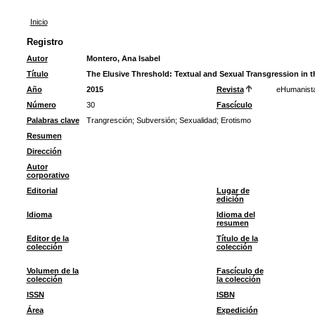
Inicio
Registro
Autor
Montero, Ana Isabel
Título
The Elusive Threshold: Textual and Sexual Transgression in th
Año
2015
Revista
eHumanist
Número
30
Fascículo
Palabras clave
Trangresción
;
Subversión
;
Sexualidad
;
Erotismo
Resumen
Dirección
Autor
corporativo
Editorial
Lugar de
edición
Idioma
Idioma del
resumen
Editor de la
Título de la
colección
colección
Volumen de la
Fascículo de
colección
la colección
ISSN
ISBN
Área
Expedición