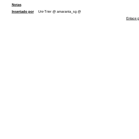
Notas
Insertado por
Uni-Trier @ amaranta_sg @
Enlace p