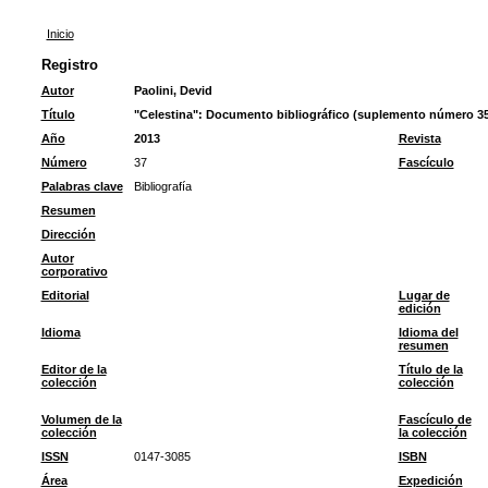
Inicio
Registro
Autor
Paolini, Devid
Título
"Celestina": Documento bibliográfico (suplemento número 35
Año
2013
Revista
Número
37
Fascículo
Palabras clave
Bibliografía
Resumen
Dirección
Autor
corporativo
Editorial
Lugar de
edición
Idioma
Idioma del
resumen
Editor de la
Título de la
colección
colección
Volumen de la
Fascículo de
colección
la colección
ISSN
0147-3085
ISBN
Área
Expedición