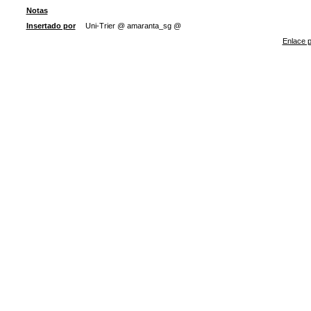
Notas
Insertado por
Uni-Trier @ amaranta_sg @
Enlace p