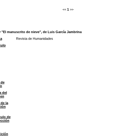
<<
1
>>
 y "El manuscrito de nieve", de Luis García Jambrina
ta
Revista de Humanidades
culo
 de
ón
a del
men
 de la
ción
culo de
ección
ición