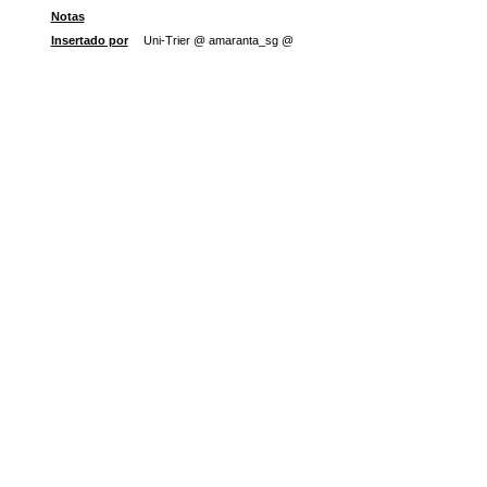
Notas
Insertado por
Uni-Trier @ amaranta_sg @