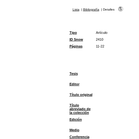
Lista
|
Bibliografía
|
Detalles
Tipo
Artículo
ID Snow
2410
Páginas
11-22
Tesis
Editor
Título original
Título
abreviado de
la colección
Edición
Medio
Conferencia