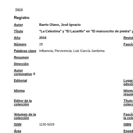
Inicio
Registro
Autor
Barrio Olano, José Ignacio
Título
"La Celestina" y "El Lazarillo" en "El manuscrito de piedra"
Año
2016
Revis
Número
28
Fascí
Palabras clave
Influencia
;
Pervivencia
;
Luis García Jambrina
Resumen
Dirección
Autor
corporativo
Editorial
Lugar
edici
Idioma
Idiom
resu
Editor de la
Título
colección
colec
Volumen de la
Fascí
colección
la col
ISSN
1130-5029
ISBN
Área
Exped