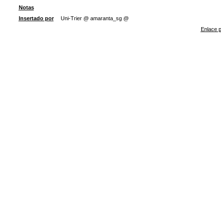
Notas
Insertado por
Uni-Trier @ amaranta_sg @
Enlace p