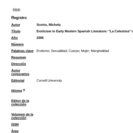
Inicio
Registro
Autor
Scotto, Michela
Título
Eroticism in Early Modern Spanish Literature: "La Celestina" 
Año
2006
Número
Palabras clave
Erotismo
;
Sexualidad
;
Cuerpo
;
Mujer
;
Marginalidad
Resumen
Dirección
Autor
corporativo
Editorial
Cornell University
Idioma
Editor de la
colección
Volumen de la
colección
ISSN
Área