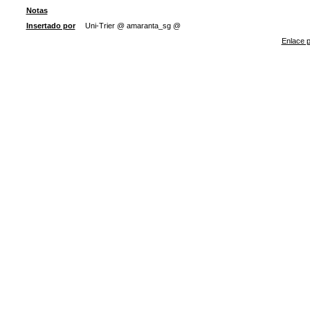
Notas
Insertado por
Uni-Trier @ amaranta_sg @
Enlace p