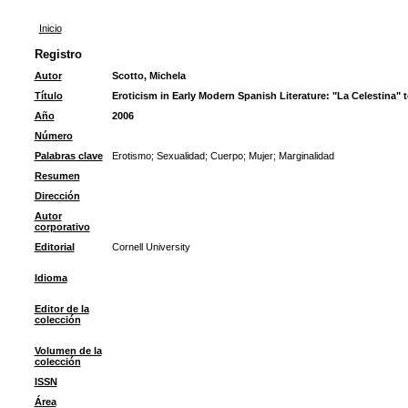
Inicio
Registro
Autor
Scotto, Michela
Título
Eroticism in Early Modern Spanish Literature: "La Celestina" 
Año
2006
Número
Palabras clave
Erotismo
;
Sexualidad
;
Cuerpo
;
Mujer
;
Marginalidad
Resumen
Dirección
Autor
corporativo
Editorial
Cornell University
Idioma
Editor de la
colección
Volumen de la
colección
ISSN
Área