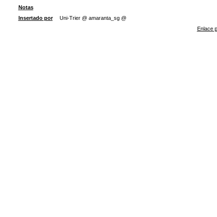
Notas
Insertado por
Uni-Trier @ amaranta_sg @
Enlace p