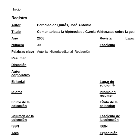
Inicio
Registro
Autor
Bernaldo de Quirós, José Antonio
Título
Comentarios a la hipótesis de García-Valdecasas sobre la ges
Año
2005
Revista
Espéc
Número
30
Fascículo
Palabras clave
Autoría
;
Historia editorial
;
Redacción
Resumen
Dirección
Autor
corporativo
Editorial
Lugar de
edición
Idioma
Idioma del
resumen
Editor de la
Título de la
colección
colección
Volumen de la
Fascículo de
colección
la colección
ISSN
ISBN
Área
Expedición