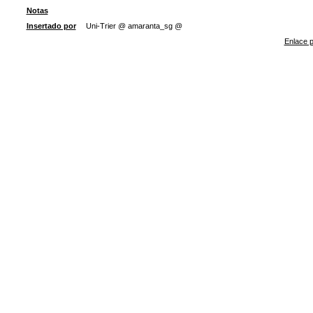
Notas
Insertado por
Uni-Trier @ amaranta_sg @
Enlace p