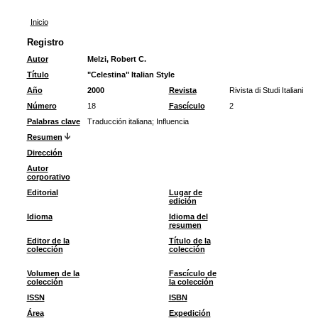
Inicio
Registro
Autor
Melzi, Robert C.
Título
"Celestina" Italian Style
Año
2000
Revista
Rivista di Studi Italiani
Número
18
Fascículo
2
Palabras clave
Traducción italiana
;
Influencia
Resumen
Dirección
Autor
corporativo
Editorial
Lugar de
edición
Idioma
Idioma del
resumen
Editor de la
Título de la
colección
colección
Volumen de la
Fascículo de
colección
la colección
ISSN
ISBN
Área
Expedición