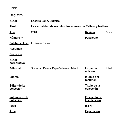
Inicio
Registro
Autor
Lacarra Lanz, Eukene
Título
La sexualidad de un mito: los amores de Calisto y Melibea
Año
2001
Revista
"Cele
Número
Fascículo
Palabras clave
Erotismo
;
Sexo
Resumen
Dirección
Autor
corporativo
Editorial
Sociedad Estatal España Nuevo Milenio
Lugar de
Madr
edición
Idioma
Idioma del
resumen
Editor de la
Título de la
colección
colección
Volumen de la
Fascículo de
colección
la colección
ISSN
ISBN
Área
Expedición