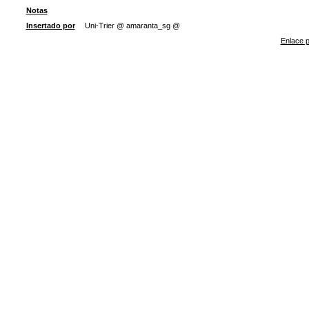
Notas
Insertado por
Uni-Trier @ amaranta_sg @
Enlace p