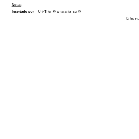
Notas
Insertado por
Uni-Trier @ amaranta_sg @
Enlace p