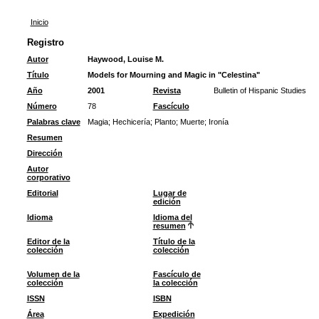
Inicio
Registro
Autor
Haywood, Louise M.
Título
Models for Mourning and Magic in "Celestina"
Año
2001
Revista
Bulletin of Hispanic Studies
Número
78
Fascículo
Palabras clave
Magia
;
Hechicería
;
Planto
;
Muerte
;
Ironía
Resumen
Dirección
Autor
corporativo
Editorial
Lugar de
edición
Idioma
Idioma del
resumen
Editor de la
Título de la
colección
colección
Volumen de la
Fascículo de
colección
la colección
ISSN
ISBN
Área
Expedición