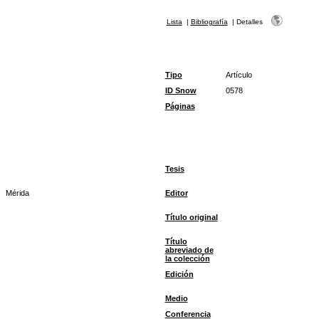
Lista
|
Bibliografía
|
Detalles
Tipo
Artículo
ID Snow
0578
Páginas
Tesis
Mérida
Editor
Título original
Título
abreviado de
la colección
Edición
Medio
Conferencia