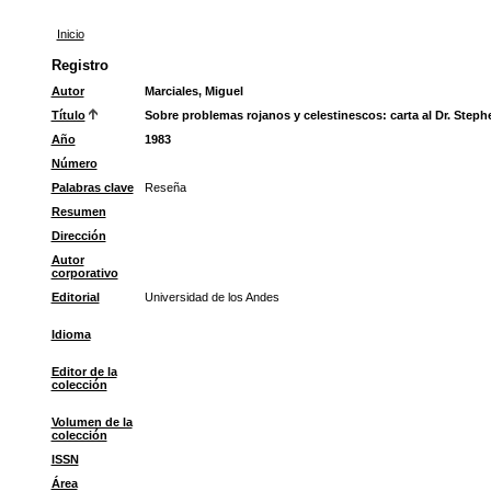
Inicio
Registro
Autor
Marciales, Miguel
Título
Sobre problemas rojanos y celestinescos: carta al Dr. Step
Año
1983
Número
Palabras clave
Reseña
Resumen
Dirección
Autor
corporativo
Editorial
Universidad de los Andes
Idioma
Editor de la
colección
Volumen de la
colección
ISSN
Área