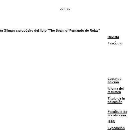
<<
1
>>
hen Gilman a propósito del libro "The Spain of Fernando de Rojas"
Revista
Fascículo
Lugar de
edición
Idioma del
resumen
Título de la
colección
Fascículo de
la colección
ISBN
Expedición