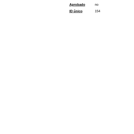
Aprobado
no
ID único
154