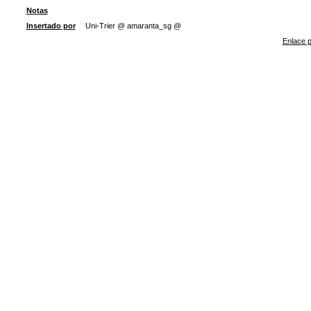
Notas
Insertado por
Uni-Trier @ amaranta_sg @
Enlace p