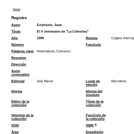
Inicio
Registro
Autor
Goytisolo, Juan
Título
El V centenario de "La Celestina"
Año
1999
Revista
Cogitus interru
Número
Fascículo
Palabras clave
Heterodoxia
;
Converso
Resumen
Dirección
Autor
corporativo
Editorial
Seix Barral
Lugar de
Barcelona
edición
Idioma
Idioma del
resumen
Editor de la
Título de la
colección
colección
Volumen de la
Fascículo de
colección
la colección
ISSN
ISBN
Área
Expedición