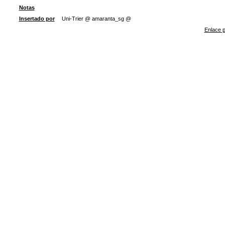
Notas
Insertado por
Uni-Trier @ amaranta_sg @
Enlace p