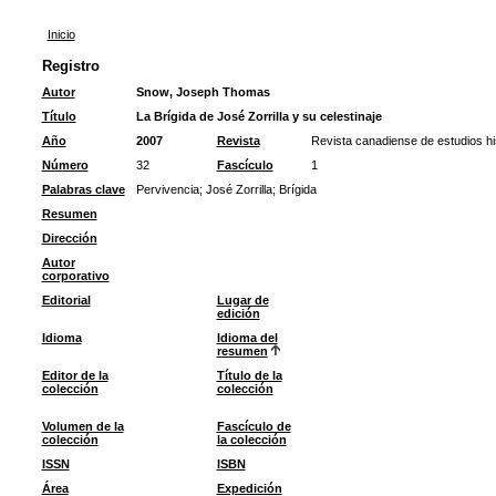
Inicio
Registro
Autor
Snow, Joseph Thomas
Título
La Brígida de José Zorrilla y su celestinaje
Año
2007
Revista
Revista canadiense de estudios h
Número
32
Fascículo
1
Palabras clave
Pervivencia
;
José Zorrilla
;
Brígida
Resumen
Dirección
Autor
corporativo
Editorial
Lugar de
edición
Idioma
Idioma del
resumen
Editor de la
Título de la
colección
colección
Volumen de la
Fascículo de
colección
la colección
ISSN
ISBN
Área
Expedición