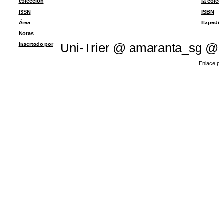
colección
la col
ISSN
ISBN
Área
Expedi
Notas
Insertado por
Uni-Trier @ amaranta_sg @
Enlace p