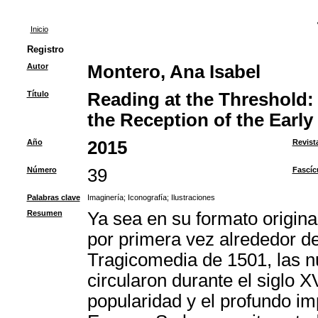
Inicio
Registro
Autor
Montero, Ana Isabel
Título
Reading at the Threshold: T
the Reception of the Early
Año
2015
Revist
Número
39
Fascíc
Palabras clave
Imaginería
;
Iconografía
;
Ilustraciones
Resumen
Ya sea en su formato origina
por primera vez alrededor de
Tragicomedia de 1501, las n
circularon durante el siglo 
popularidad y el profundo imp