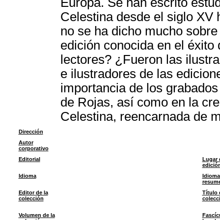
Europa. Se han escrito estud
Celestina desde el siglo XV
no se ha dicho mucho sobre l
edición conocida en el éxito
lectores? ¿Fueron las ilustr
e ilustradores de las edicion
importancia de los grabados e
de Rojas, así como en la cre
Celestina, reencarnada de m
Dirección
Autor
corporativo
Editorial
Lugar 
edició
Idioma
Idioma
resum
Editor de la
Título 
colección
colecc
Volumen de la
Fascíc