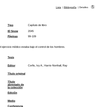
Lista
|
Bibliografía
|
Detalles
Tipo
Capítulo de libro
ID Snow
2045
Páginas
99-109
l ejercicio médico estaba bajo el control de los hombres.
Tesis
Editor
Corfis, Ivy A.; Harris-Northall, Ray
Título original
Título
abreviado de
la colección
Edición
Medio
Conferencia