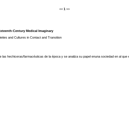
<<
1
>>
ixteenth-Century Medical Imaginary
eties and Cultures in Contact and Transition
 de las hechiceras/farmacéuticas de la época y se analiza su papel enuna sociedad en al que e