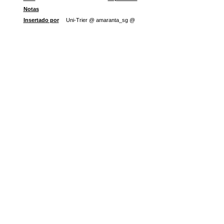
Notas
Insertado por
Uni-Trier @ amaranta_sg @