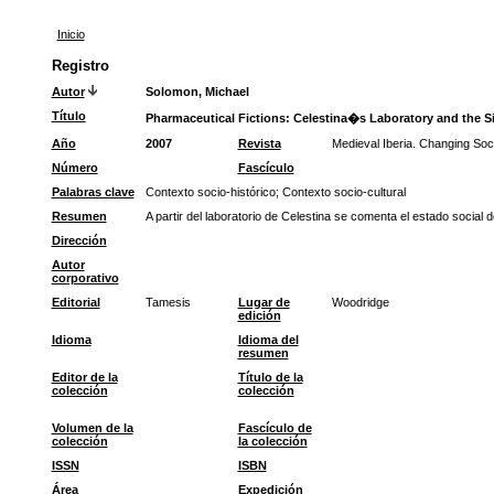
Inicio
Registro
Autor
Solomon, Michael
Título
Pharmaceutical Fictions: Celestina�s Laboratory and the S
Año
2007
Revista
Medieval Iberia. Changing Soci
Número
Fascículo
Palabras clave
Contexto socio-histórico
;
Contexto socio-cultural
Resumen
A partir del laboratorio de Celestina se comenta el estado social
Dirección
Autor
corporativo
Editorial
Tamesis
Lugar de
Woodridge
edición
Idioma
Idioma del
resumen
Editor de la
Título de la
colección
colección
Volumen de la
Fascículo de
colección
la colección
ISSN
ISBN
Área
Expedición