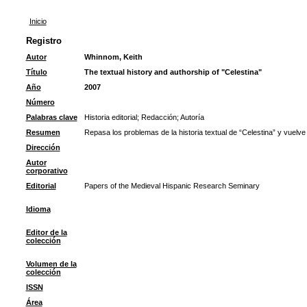
Inicio
Registro
Autor
Whinnom, Keith
Título
The textual history and authorship of "Celestina"
Año
2007
Número
Palabras clave
Historia editorial
;
Redacción
;
Autoría
Resumen
Repasa los problemas de la historia textual de “Celestina” y vuelve 
Dirección
Autor
corporativo
Editorial
Papers of the Medieval Hispanic Research Seminary
Idioma
Editor de la
colección
Volumen de la
colección
ISSN
Área