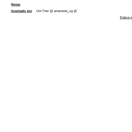
Notas
Insertado por
Uni-Trier @ amaranta_sg @
Enlace p