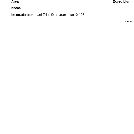
Área
Expedición
Notas
Insertado por
Uni-Trier @ amaranta_sg @ 128
Enlace p