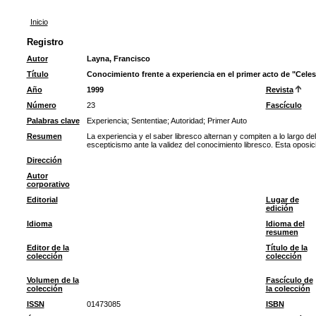
Inicio
Registro
Autor
Layna, Francisco
Título
Conocimiento frente a experiencia en el primer acto de "Celes
Año
1999
Revista
Número
23
Fascículo
Palabras clave
Experiencia
;
Sententiae
;
Autoridad
;
Primer Auto
Resumen
La experiencia y el saber libresco alternan y compiten a lo largo d
escepticismo ante la validez del conocimiento libresco. Esta oposic
Dirección
Autor
corporativo
Editorial
Lugar de
edición
Idioma
Idioma del
resumen
Editor de la
Título de la
colección
colección
Volumen de la
Fascículo de
colección
la colección
ISSN
01473085
ISBN