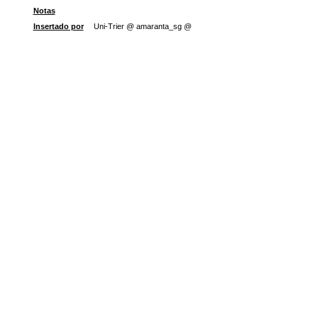
Notas
Insertado por
Uni-Trier @ amaranta_sg @