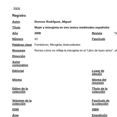
Inicio
Registro
Autor
Donoso Rodríguez, Miguel
Título
Mujer y misoginia en tres textos medievales españoles
Año
2008
Revista
Ta
Número
43
Fascículo
Palabras clave
Feminismo
;
Misoginia
;
Antecedentes
Resumen
Revisa cómo se refleja la misoginia en el “Libro de buen amor”, el
Dirección
Autor
corporativo
Editorial
Lugar de
edición
Idioma
Idioma del
resumen
Editor de la
Título de la
colección
colección
Volumen de la
Fascículo de
colección
la colección
ISSN
ISBN
Área
Expedición