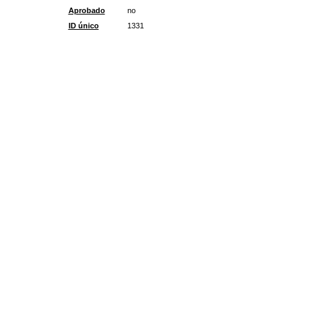
Aprobado
no
ID único
1331