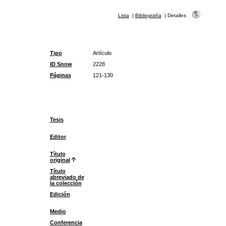
Lista
|
Bibliografía
|
Detalles
Tipo
Artículo
ID Snow
2228
Páginas
121-130
Tesis
Editor
Título
original
Título
abreviado de
la colección
Edición
Medio
Conferencia