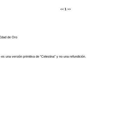
<<
1
>>
Edad de Oro
s una versión primitiva de “Celestina” y no una refundición.