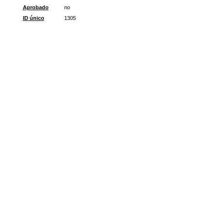
Aprobado
no
ID único
1305