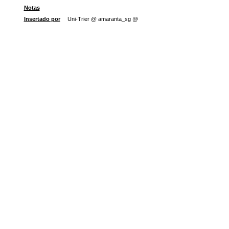
Notas
Insertado por
Uni-Trier @ amaranta_sg @