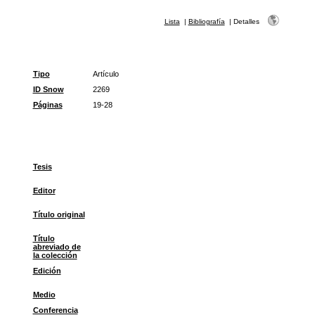
Lista
|
Bibliografía
|
Detalles
Tipo
Artículo
ID Snow
2269
Páginas
19-28
Tesis
Editor
Título original
Título
abreviado de
la colección
Edición
Medio
Conferencia