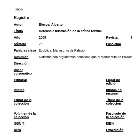
Inicio
Registro
Autor
Blecua, Alberto
Título
Defensa e ilustración de la crítica textual
Año
2009
Revista
Número
28
Fascículo
Palabras clave
Ecdótica
;
Manuscrito de Palacio
Resumen
Defiende con argumentos ecdóticos que el Manuscrito de Palacio e
Dirección
Autor
corporativo
Editorial
Lugar de
edición
Idioma
Idioma del
resumen
Editor de la
Título de la
colección
colección
Volumen de la
Fascículo de
colección
la colección
ISSN
ISBN
Área
Expedición