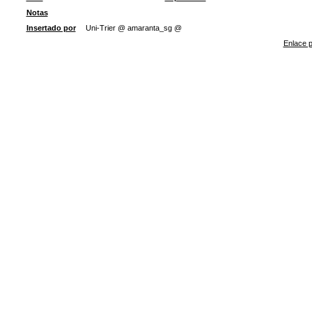
Notas
Insertado por
Uni-Trier @ amaranta_sg @
Enlace p