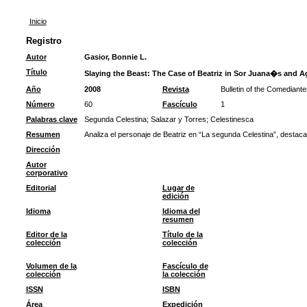
Inicio
Registro
Autor
Gasior, Bonnie L.
Título
Slaying the Beast: The Case of Beatriz in Sor Juana�s and A
Año
2008
Revista
Bulletin of the Comediante
Número
60
Fascículo
1
Palabras clave
Segunda Celestina
;
Salazar y Torres
;
Celestinesca
Resumen
Analiza el personaje de Beatriz en “La segunda Celestina”, destac
Dirección
Autor
corporativo
Editorial
Lugar de
edición
Idioma
Idioma del
resumen
Editor de la
Título de la
colección
colección
Volumen de la
Fascículo de
colección
la colección
ISSN
ISBN
Área
Expedición