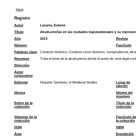
Inicio
Registro
Autor
Lacarra, Eukene
Título
Alcahueterías en las ciudades bajomedievales y su represent
Año
2013
Revista
Número
Fascículo
Palabras clave
Contexto histórico
;
Contexto socio-histórico
;
Jurisprudencia
;
Alca
Resumen
Trata el tema de la alcahuetería desde el punto de vista legal c
Dirección
Autor
corporativo
Editorial
Hispanic Seminary of Medieval Studies
Lugar de
edición
Idioma
Idioma del
resumen
Editor de la
Título de la
colección
colección
Volumen de la
Fascículo d
colección
la colección
ISSN
ISBN
Área
Expedición