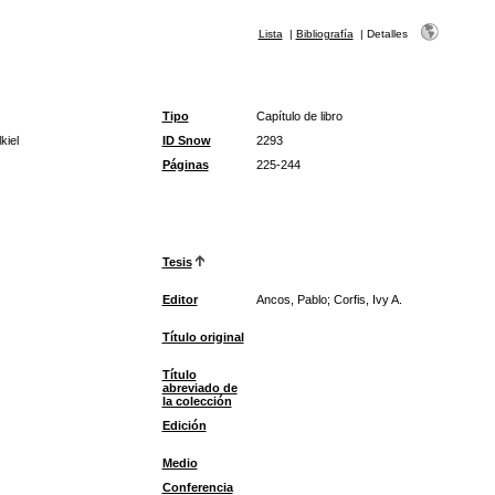
Lista
|
Bibliografía
|
Detalles
Tipo
Capítulo de libro
kiel
ID Snow
2293
Páginas
225-244
Tesis
Editor
Ancos, Pablo; Corfis, Ivy A.
Título original
Título
abreviado de
la colección
Edición
Medio
Conferencia