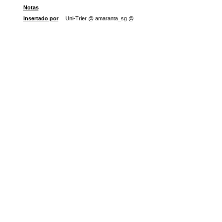
Notas
Insertado por
Uni-Trier @ amaranta_sg @