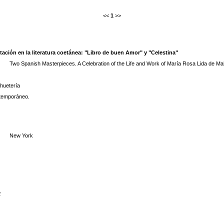
<<
1
>>
ación en la literatura coetánea: "Libro de buen Amor" y "Celestina"
Two Spanish Masterpieces. A Celebration of the Life and Work of María Rosa Lida de Mal
huetería
ontemporáneo.
New York
e