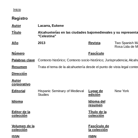
Inicio
Registro
Autor
Lacarra, Eukene
Título
Alcahueterías en las ciudades bajomedievales y su representa
"Celestina"
Año
2013
Revista
Two Spanish Mas
Rosa Lida de Ma
Número
Fascículo
Palabras clave
Contexto histórico
;
Contexto socio-histórico
;
Jurisprudencia
;
Alcahu
Resumen
Trata el tema de la alcahuetería desde el punto de vista legal con
Dirección
Autor
corporativo
Editorial
Hispanic Seminary of Medieval
Lugar de
New York
Studies
edición
Idioma
Idioma del
resumen
Editor de la
Título de la
colección
colección
Volumen de la
Fascículo de
colección
la colección
ISSN
ISBN