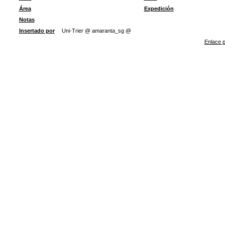
Área
Expedición
Notas
Insertado por
Uni-Trier @ amaranta_sg @
Enlace p