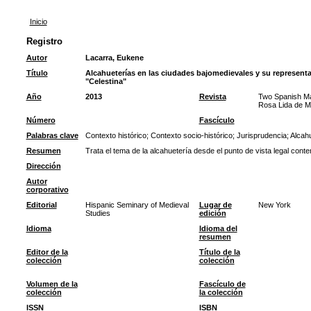
Inicio
Registro
Autor
Lacarra, Eukene
Título
Alcahueterías en las ciudades bajomedievales y su representa
"Celestina"
Año
2013
Revista
Two Spanish Mas
Rosa Lida de Ma
Número
Fascículo
Palabras clave
Contexto histórico
;
Contexto socio-histórico
;
Jurisprudencia
;
Alcahu
Resumen
Trata el tema de la alcahuetería desde el punto de vista legal con
Dirección
Autor
corporativo
Editorial
Hispanic Seminary of Medieval
Lugar de
New York
Studies
edición
Idioma
Idioma del
resumen
Editor de la
Título de la
colección
colección
Volumen de la
Fascículo de
colección
la colección
ISSN
ISBN