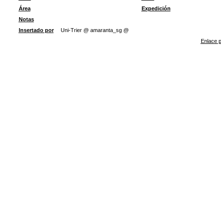
Área
Expedición
Notas
Insertado por
Uni-Trier @ amaranta_sg @
Enlace p