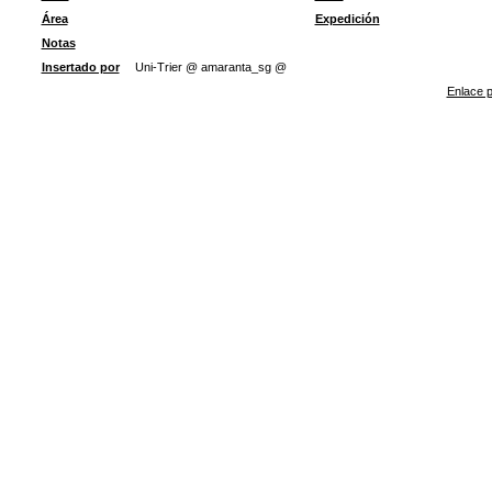
Área
Expedición
Notas
Insertado por
Uni-Trier @ amaranta_sg @
Enlace p