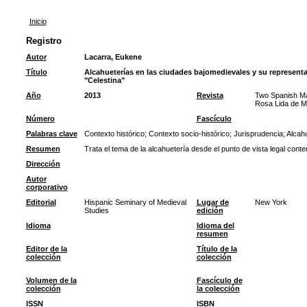
Inicio
Registro
Autor
Lacarra, Eukene
Título
Alcahueterías en las ciudades bajomedievales y su representa
"Celestina"
Año
2013
Revista
Two Spanish Mas
Rosa Lida de Ma
Número
Fascículo
Palabras clave
Contexto histórico
;
Contexto socio-histórico
;
Jurisprudencia
;
Alcahu
Resumen
Trata el tema de la alcahuetería desde el punto de vista legal con
Dirección
Autor
corporativo
Editorial
Hispanic Seminary of Medieval
Lugar de
New York
Studies
edición
Idioma
Idioma del
resumen
Editor de la
Título de la
colección
colección
Volumen de la
Fascículo de
colección
la colección
ISSN
ISBN