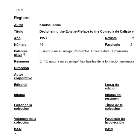
Inicio
Registro
Autor
Krause, Anna
Título
Deciphering the Epistle-Preface to the Comedia de Calisto y
Año
1953
Revista
Ro
Número
44
Fascículo
2
Palabras
El autor a un su amigo
;
Paratextos
;
Universidad
;
Humanismo
clave
Resumen
En “El autor a un su amigo” hay huellas de la formación universit
Dirección
Autor
corporativo
Editorial
Lugar de
edición
Idioma
Idioma del
resumen
Editor de la
Título de la
colección
colección
Volumen de la
Fascículo de
colección
la colección
ISSN
ISBN