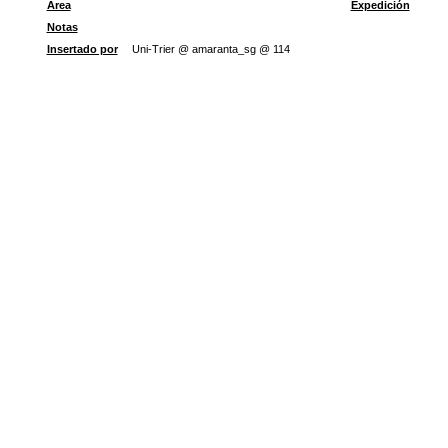
Área
Expedición
Notas
Insertado por
Uni-Trier @ amaranta_sg @ 114