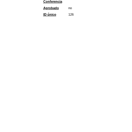
Conferencia
Aprobado
no
ID único
126