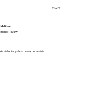
<<
1
>>
 Melibea
manic Review
aria del autor y de su vena humanista.