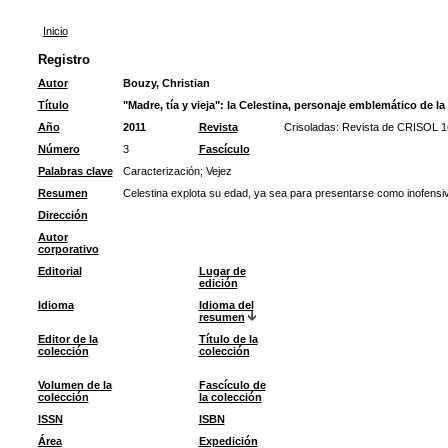
Inicio
Registro
Autor
Bouzy, Christian
Título
"Madre, tía y vieja": la Celestina, personaje emblemático de la
Año
2011
Revista
Crisoladas: Revista de CRISOL 1
Número
3
Fascículo
Palabras clave
Caracterización
;
Vejez
Resumen
Celestina explota su edad, ya sea para presentarse como inofensiva,
Dirección
Autor
corporativo
Editorial
Lugar de
edición
Idioma
Idioma del
resumen
Editor de la
Título de la
colección
colección
Volumen de la
Fascículo de
colección
la colección
ISSN
ISBN
Área
Expedición