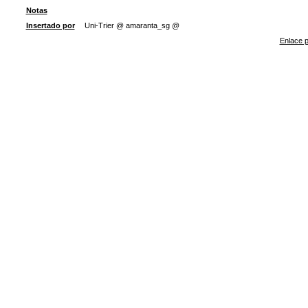
Notas
Insertado por
Uni-Trier @ amaranta_sg @
Enlace p