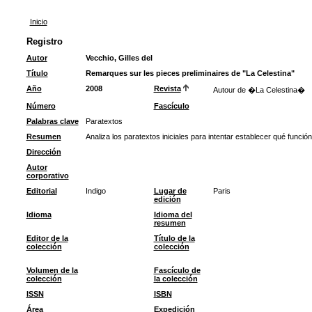
Inicio
Registro
Autor
Vecchio, Gilles del
Título
Remarques sur les pieces preliminaires de "La Celestina"
Año
2008
Revista
Autour de �La Celestina�
Número
Fascículo
Palabras clave
Paratextos
Resumen
Analiza los paratextos iniciales para intentar establecer qué funció
Dirección
Autor
corporativo
Editorial
Indigo
Lugar de
Paris
edición
Idioma
Idioma del
resumen
Editor de la
Título de la
colección
colección
Volumen de la
Fascículo de
colección
la colección
ISSN
ISBN
Área
Expedición