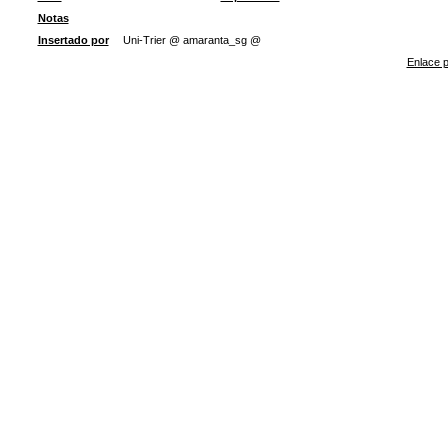
Notas
Insertado por
Uni-Trier @ amaranta_sg @
Enlace p