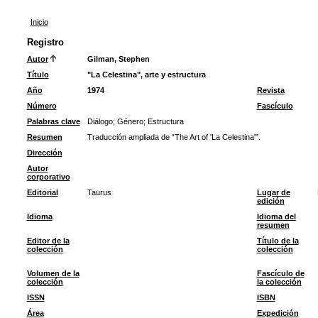
Inicio
Registro
Autor
Gilman, Stephen
Título
"La Celestina", arte y estructura
Año
1974
Revista
Número
Fascículo
Palabras clave
Diálogo
;
Género
;
Estructura
Resumen
Traducción ampliada de “The Art of 'La Celestina'”.
Dirección
Autor
corporativo
Editorial
Taurus
Lugar de
edición
Idioma
Idioma del
resumen
Editor de la
Título de la
colección
colección
Volumen de la
Fascículo de
colección
la colección
ISSN
ISBN
Área
Expedición