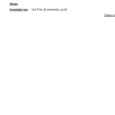
Notas
Insertado por
Uni-Trier @ amaranta_sg @
Enlace p