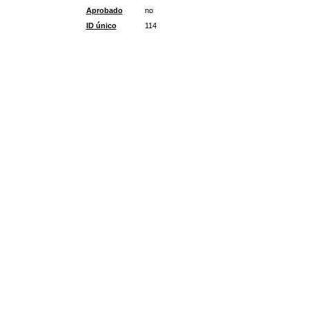
Aprobado
no
ID único
114