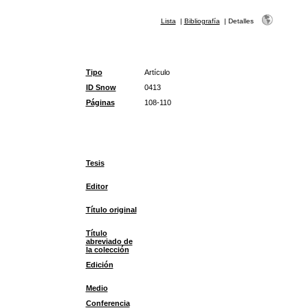
Lista
|
Bibliografía
|
Detalles
Tipo
Artículo
ID Snow
0413
Páginas
108-110
Tesis
Editor
Título original
Título
abreviado de
la colección
Edición
Medio
Conferencia