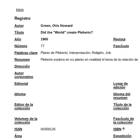
Inicio
Registro
Autor
Green, Otis Howard
Título
Did the "World" create Pleberio?
Año
1965
Revista
Número
77
Fascículo
Palabras clave
Planto de Pleberio
;
Interpretación
;
Religión
;
Job
Resumen
Pleberio explora en su planto en realidad el tema de la relación d
Dirección
Autor
corporativo
Editorial
Lugar de
edición
Idioma
Idioma del
resumen
Editor de la
Título de la
colección
colección
Volumen de la
Fascículo de
colección
la colección
ISSN
00358126
ISBN
Área
Expedición