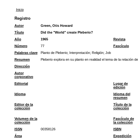
Inicio
Registro
Autor
Green, Otis Howard
Título
Did the "World" create Pleberio?
Año
1965
Revista
Número
77
Fascículo
Palabras clave
Planto de Pleberio
;
Interpretación
;
Religión
;
Job
Resumen
Pleberio explora en su planto en realidad el tema de la relación d
Dirección
Autor
corporativo
Editorial
Lugar de
edición
Idioma
Idioma del
resumen
Editor de la
Título de la
colección
colección
Volumen de la
Fascículo de
colección
la colección
ISSN
00358126
ISBN
Área
Expedición