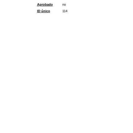
Aprobado
no
ID único
114