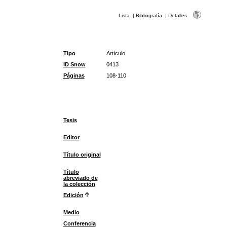
Lista
|
Bibliografía
|
Detalles
Tipo
Artículo
ID Snow
0413
Páginas
108-110
Tesis
Editor
Título original
Título
abreviado de
la colección
Edición
Medio
Conferencia