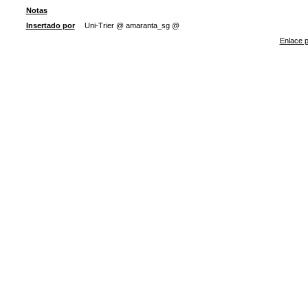
Notas
Insertado por
Uni-Trier @ amaranta_sg @
Enlace p