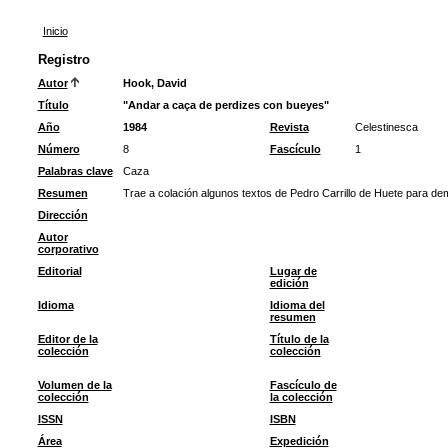
Inicio
Registro
Autor
Hook, David
Título
"Andar a caça de perdizes con bueyes"
Año
1984
Revista
Celestinesca
Número
8
Fascículo
1
Palabras clave
Caza
Resumen
Trae a colación algunos textos de Pedro Carrillo de Huete para dem
Dirección
Autor
corporativo
Editorial
Lugar de
edición
Idioma
Idioma del
resumen
Editor de la
Título de la
colección
colección
Volumen de la
Fascículo de
colección
la colección
ISSN
ISBN
Área
Expedición